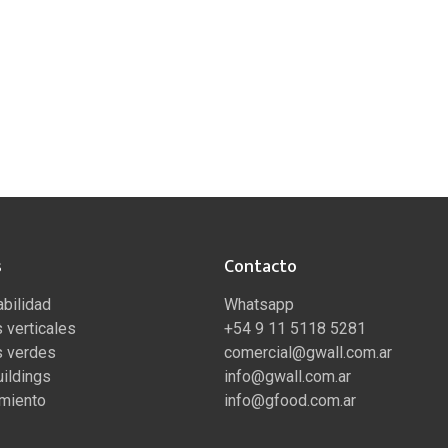
s
Contacto
bilidad
Whatsapp
 verticales
+54 9 11 5118 5281
s verdes
comercial@gwall.com.ar
ildings
info@gwall.com.ar
miento
info@gfood.com.ar