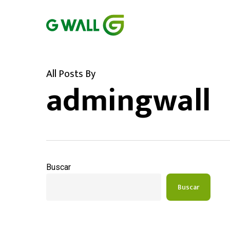
Skip
ip stresser
ip stresser
ip stresser
ip stresser
to
main
content
All Posts By
admingwall
Buscar
Buscar